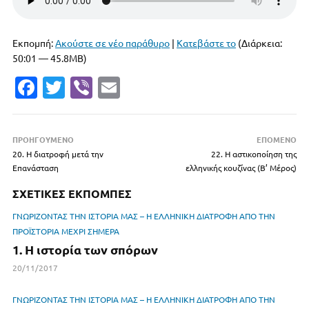
Εκπομπή:
Ακούστε σε νέο παράθυρο
|
Κατεβάστε το
(Διάρκεια:
50:01 — 45.8MB)
Fa
T
Vi
E
c
w
b
m
e
it
er
ai
ΠΡΟΗΓΟΥΜΕΝΟ
ΕΠΟΜΕΝΟ
b
te
l
20. Η διατροφή μετά την
22. Η αστικοποίηση της
Επανάσταση
o
r
ελληνικής κουζίνας (Β’ Μέρος)
o
ΣΧΕΤΙΚΕΣ ΕΚΠΟΜΠΕΣ
k
ΓΝΩΡΙΖΟΝΤΑΣ ΤΗΝ ΙΣΤΟΡΙΑ ΜΑΣ – Η ΕΛΛΗΝΙΚΗ ΔΙΑΤΡΟΦΗ ΑΠΟ ΤΗΝ
ΠΡΟΪΣΤΟΡΙΑ ΜΕΧΡΙ ΣΗΜΕΡΑ
1. Η ιστορία των σπόρων
20/11/2017
ΓΝΩΡΙΖΟΝΤΑΣ ΤΗΝ ΙΣΤΟΡΙΑ ΜΑΣ – Η ΕΛΛΗΝΙΚΗ ΔΙΑΤΡΟΦΗ ΑΠΟ ΤΗΝ