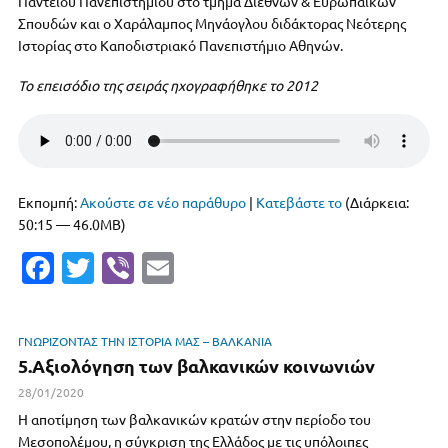
Παντείου Πανεπιστημίου στο τμήμα Διεθνών & Ευρωπαϊκών
Σπουδών και ο Χαράλαμπος Μηνάογλου διδάκτορας Νεότερης
Ιστορίας στο Καποδιστριακό Πανεπιστήμιο Αθηνών.
Το επεισόδιο της σειράς ηχογραφήθηκε το 2012
Εκπομπή:
Ακούστε σε νέο παράθυρο
|
Κατεβάστε το
(Διάρκεια:
50:15 — 46.0MB)
Fa
T
Vi
E
c
w
b
m
e
it
er
ai
ΓΝΩΡΙΖΟΝΤΑΣ ΤΗΝ ΙΣΤΟΡΙΑ ΜΑΣ – ΒΑΛΚΑΝΙΑ
b
te
l
5.Αξιολόγηση των βαλκανικών κοινωνιών
o
r
28/01/2020
o
Η αποτίμηση των βαλκανικών κρατών στην περίοδο του
Μεσοπολέμου, η σύγκριση της Ελλάδος με τις υπόλοιπες