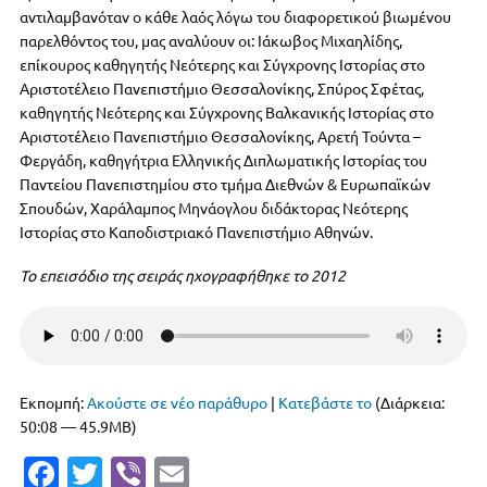
k
αντιλαμβανόταν ο κάθε λαός λόγω του διαφορετικού βιωμένου
παρελθόντος του, μας αναλύουν οι: Ιάκωβος Μιχαηλίδης,
επίκουρος καθηγητής Νεότερης και Σύγχρονης Ιστορίας στο
Αριστοτέλειο Πανεπιστήμιο Θεσσαλονίκης, Σπύρος Σφέτας,
καθηγητής Νεότερης και Σύγχρονης Βαλκανικής Ιστορίας στο
Αριστοτέλειο Πανεπιστήμιο Θεσσαλονίκης, Αρετή Τούντα –
Φεργάδη, καθηγήτρια Ελληνικής Διπλωματικής Ιστορίας του
Παντείου Πανεπιστημίου στο τμήμα Διεθνών & Ευρωπαϊκών
Σπουδών, Χαράλαμπος Μηνάογλου διδάκτορας Νεότερης
Ιστορίας στο Καποδιστριακό Πανεπιστήμιο Αθηνών.
Το επεισόδιο της σειράς ηχογραφήθηκε το 2012
Εκπομπή:
Ακούστε σε νέο παράθυρο
|
Κατεβάστε το
(Διάρκεια:
50:08 — 45.9MB)
Fa
T
Vi
E