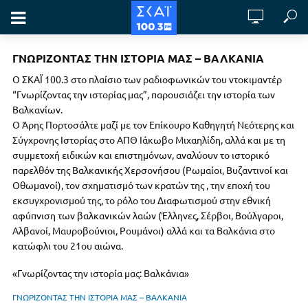
ΓΝΩΡΙΖΟΝΤΑΣ ΤΗΝ ΙΣΤΟΡΙΑ ΜΑΣ – ΒΑΛΚΑΝΙΑ
Ο ΣΚΑΪ 100.3 στο πλαίσιο των ραδιοφωνικών του ντοκιμαντέρ
“Γνωρίζοντας την ιστορίας μας”, παρουσιάζει την ιστορία των
Βαλκανίων.
Ο Άρης Πορτοσάλτε μαζί με τον Επίκουρο Καθηγητή Νεότερης και
Σύγχρονης Ιστορίας στο ΑΠΘ Ιάκωβο Μιχαηλίδη, αλλά και με τη
συμμετοχή ειδικών και επιστημόνων, αναλύουν το ιστορικό
παρελθόν της Βαλκανικής Χερσονήσου (Ρωμαίοι, Βυζαντινοί και
Οθωμανοί), τον σχηματισμό των κρατών της , την εποχή του
εκσυγχρονισμού της, το ρόλο του Διαφωτισμού στην εθνική
αφύπνιση των βαλκανικών λαών (Έλληνες, Σέρβοι, Βούλγαροι,
Αλβανοί, Μαυροβούνιοι, Ρουμάνοι) αλλά και τα Βαλκάνια στο
κατώφλι του 21ου αιώνα.
«Γνωρίζοντας την ιστορία μας: Βαλκάνια»
ΓΝΩΡΙΖΟΝΤΑΣ ΤΗΝ ΙΣΤΟΡΙΑ ΜΑΣ – ΒΑΛΚΑΝΙΑ