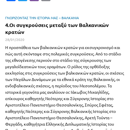
c
w
b
m
e
it
er
ai
ΓΝΩΡΙΖΟΝΤΑΣ ΤΗΝ ΙΣΤΟΡΙΑ ΜΑΣ – ΒΑΛΚΑΝΙΑ
b
te
l
4.Οι συγκρούσεις μεταξύ των Βαλκανικών
o
r
κρατών
o
28/01/2020
Η προσπάθεια των βαλκανικών κρατών για εκσυγχρονισμό και
k
πώς αυτή σκόνταψε στις πολεμικές συγκρούσεις. Από το στάδιο
της εθνογένεσης περνούν στο στάδιο της σύγκρουσης των
μεγαλοϊδεατικών τους οραμάτων. Ο ρόλος της ορθόδοξης
εκκλησίας στις συγκρούσεις των βαλκανικών κρατών, οι σχέσεις
των Μεγάλων Δυνάμεων με τα εθνικά κράτη της Βαλκανικής, οι
ενδοβαλκανικές σχέσεις, η περίοδος του Μεσοπολέμου. Τα
ιστορικά γεγονότα μας αναλύουν οι: Ιάκωβος Μιχαηλίδης,
επίκουρος καθηγητής Νεότερης και Σύγχρονης Ιστορίας στο
Αριστοτέλειο Πανεπιστήμιο Θεσσαλονίκης, Σπύρος Σφέτας,
καθηγητής Νεότερης και Σύγχρονης Βαλκανικής Ιστορίας στο
Αριστοτέλειο Πανεπιστήμιο Θεσσαλονίκης, Αρετή Τούντα –
Φεργάδη, καθηγήτρια Ελληνικής Διπλωματικής Ιστορίας του