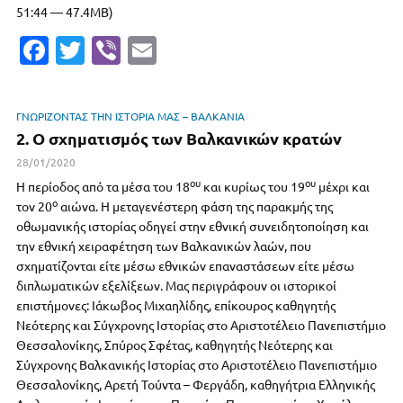
51:44 — 47.4MB)
Fa
T
Vi
E
c
w
b
m
e
it
er
ai
ΓΝΩΡΙΖΟΝΤΑΣ ΤΗΝ ΙΣΤΟΡΙΑ ΜΑΣ – ΒΑΛΚΑΝΙΑ
b
te
l
2. Ο σχηματισμός των Βαλκανικών κρατών
o
r
28/01/2020
ου
ου
o
Η περίοδος από τα μέσα του 18
και κυρίως του 19
μέχρι και
ο
τον 20
αιώνα. Η μεταγενέστερη φάση της παρακμής της
k
οθωμανικής ιστορίας οδηγεί στην εθνική συνειδητοποίηση και
την εθνική χειραφέτηση των Βαλκανικών λαών, που
σχηματίζονται είτε μέσω εθνικών επαναστάσεων είτε μέσω
διπλωματικών εξελίξεων. Μας περιγράφουν οι ιστορικοί
επιστήμονες: Ιάκωβος Μιχαηλίδης, επίκουρος καθηγητής
Νεότερης και Σύγχρονης Ιστορίας στο Αριστοτέλειο Πανεπιστήμιο
Θεσσαλονίκης, Σπύρος Σφέτας, καθηγητής Νεότερης και
Σύγχρονης Βαλκανικής Ιστορίας στο Αριστοτέλειο Πανεπιστήμιο
Θεσσαλονίκης, Αρετή Τούντα – Φεργάδη, καθηγήτρια Ελληνικής