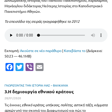
Διπλωματικής Ιστορίας του Παντείου Πανεπιστημίου, Χαράλαμπος
Μηνάογλου διδάκτορας Νεότερης Ιστορίας στο Καποδιστριακό
Πανεπιστήμιο Αθηνών.
Το επεισόδιο της σειράς ηχογραφήθηκε το 2012
Εκπομπή:
Ακούστε σε νέο παράθυρο
|
Κατεβάστε το
(Διάρκεια:
50:23 — 46.1MB)
Fa
T
Vi
E
c
w
b
m
e
it
er
ai
ΓΝΩΡΙΖΟΝΤΑΣ ΤΗΝ ΙΣΤΟΡΙΑ ΜΑΣ – ΒΑΛΚΑΝΙΑ
b
te
l
3.Η δημιουργία εθνικού κράτους
o
r
28/01/2020
o
Τις έννοιες
εθνικό κράτος, υπήκοος, πολίτης, αστική τάξη, κόμματα
αρχών
υπό την σκοπιά του Διαφωτισμού και πώς το