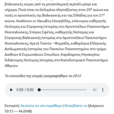
k
βαλκανικές χώρες από τη μεταπολεμική περίοδο μέχρι και
ο
σήμερα. Ποιά είναι τα δεδομένα πλησιάζοντας στον 20
αιώνα και
ο
ποιές οι προοπτικές της Βαλκανικής και της Ελλάδας για τον 21
αιώνα. Αναλύουν οι: Ιάκωβος Μιχαηλίδης, επίκουρος καθηγητής
Νεότερης και Σύγχρονης Ιστορίας στο Αριστοτέλειο Πανεπιστήμιο
Θεσσαλονίκης, Σπύρος Σφέτας, καθηγητής Νεότερης και
Σύγχρονης Βαλκανικής Ιστορίας στο Αριστοτέλειο Πανεπιστήμιο
Θεσσαλονίκης, Αρετή Τούντα – Φεργάδη, καθηγήτρια Ελληνικής
Διπλωματικής Ιιστορίας του Παντείου Πανεπιστημίου στο τμήμα
Διεθνών & Ευρωπαϊκών Σπουδών, Χαράλαμπος Μηνάογλου
διδάκτορας Νεότερης Ιστορίας στο Καποδιστριακό Πανεπιστήμιο
Αθηνών.
Το επεισόδιο της σειράς ηχογραφήθηκε το 2012
Εκπομπή:
Ακούστε σε νέο παράθυρο
|
Κατεβάστε το
(Διάρκεια:
50:15 — 46.0MB)