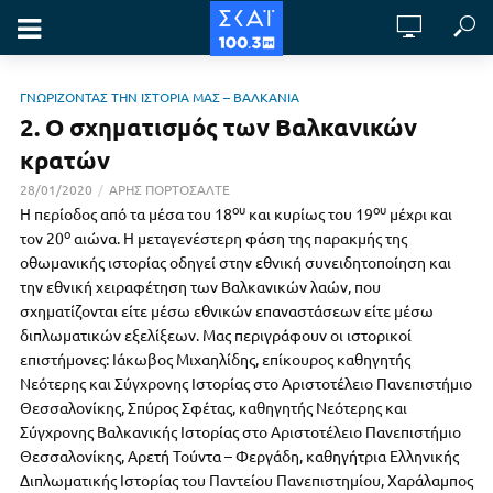
ΓΝΩΡΙΖΟΝΤΑΣ ΤΗΝ ΙΣΤΟΡΙΑ ΜΑΣ – ΒΑΛΚΑΝΙΑ
2. Ο σχηματισμός των Βαλκανικών
κρατών
28/01/2020
ΑΡΗΣ ΠΟΡΤΟΣΑΛΤΕ
ου
ου
Η περίοδος από τα μέσα του 18
και κυρίως του 19
μέχρι και
ο
τον 20
αιώνα. Η μεταγενέστερη φάση της παρακμής της
οθωμανικής ιστορίας οδηγεί στην εθνική συνειδητοποίηση και
την εθνική χειραφέτηση των Βαλκανικών λαών, που
σχηματίζονται είτε μέσω εθνικών επαναστάσεων είτε μέσω
διπλωματικών εξελίξεων. Μας περιγράφουν οι ιστορικοί
επιστήμονες: Ιάκωβος Μιχαηλίδης, επίκουρος καθηγητής
Νεότερης και Σύγχρονης Ιστορίας στο Αριστοτέλειο Πανεπιστήμιο
Θεσσαλονίκης, Σπύρος Σφέτας, καθηγητής Νεότερης και
Σύγχρονης Βαλκανικής Ιστορίας στο Αριστοτέλειο Πανεπιστήμιο
Θεσσαλονίκης, Αρετή Τούντα – Φεργάδη, καθηγήτρια Ελληνικής
Διπλωματικής Ιστορίας του Παντείου Πανεπιστημίου, Χαράλαμπος