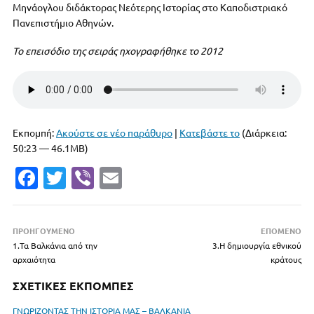
Μηνάογλου διδάκτορας Νεότερης Ιστορίας στο Καποδιστριακό
Πανεπιστήμιο Αθηνών.
Το επεισόδιο της σειράς ηχογραφήθηκε το 2012
Εκπομπή:
Ακούστε σε νέο παράθυρο
|
Κατεβάστε το
(Διάρκεια:
50:23 — 46.1MB)
Fa
T
Vi
E
c
w
b
m
e
it
er
ai
ΠΡΟΗΓΟΥΜΕΝΟ
ΕΠΟΜΕΝΟ
b
te
l
1.Τα Βαλκάνια από την
3.Η δημιουργία εθνικού
αρχαιότητα
o
r
κράτους
o
ΣΧΕΤΙΚΕΣ ΕΚΠΟΜΠΕΣ
k
ΓΝΩΡΙΖΟΝΤΑΣ ΤΗΝ ΙΣΤΟΡΙΑ ΜΑΣ – ΒΑΛΚΑΝΙΑ