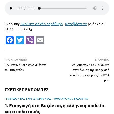
Εκπομπή:
Ακούστε σε νέο παράθυρο
|
Κατεβάστε το
(Διάρκεια:
48:44 — 44.6MB)
Fa
T
Vi
E
c
w
b
m
e
it
er
ai
ΠΡΟΗΓΟΥΜΕΝΟ
ΕΠΟΜΕΝΟ
b
te
l
22. Η τέχνη και η ελληνικότητα
24. Από τον 11ο μ.Χ. αιώνα
του Βυζαντίου
o
r
στην άλωση της Πόλης από
τους σταυροφόρους το 1204
o
μ.Χ.
k
ΣΧΕΤΙΚΕΣ ΕΚΠΟΜΠΕΣ
ΓΝΩΡΙΖΟΝΤΑΣ ΤΗΝ ΙΣΤΟΡΙΑ ΜΑΣ - 1000 ΧΡΟΝΙΑ ΒΥΖΑΝΤΙΟ
1. Εισαγωγή στο Βυζάντιο, η ελληνική παιδεία
και ο πολιτισμός