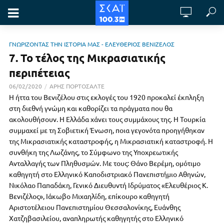
ΓΝΩΡΙΖΟΝΤΑΣ ΤΗΝ ΙΣΤΟΡΙΑ ΜΑΣ - ΕΛΕΥΘΕΡΙΟΣ ΒΕΝΙΖΕΛΟΣ
7. Το τέλος της Μικρασιατικής
περιπέτειας
06/02/2020
ΑΡΗΣ ΠΟΡΤΟΣΑΛΤΕ
Η ήττα του Βενιζέλου στις εκλογές του 1920 προκαλεί έκπληξη
στη διεθνή γνώμη και καθορίζει τα πράγματα που θα
ακολουθήσουν. Η Ελλάδα χάνει τους συμμάχους της. Η Τουρκία
συμμαχεί με τη Σοβιετική Ένωση, ποια γεγονότα προηγήθηκαν
της Μικρασιατικής καταστροφής, η Μικρασιατική καταστροφή. Η
συνθήκη της Λωζάνης, το Σύμφωνο της Υποχρεωτικής
Ανταλλαγής των Πληθυσμών. Με τους: Θάνο Βερέμη, ομότιμο
καθηγητή στο Ελληνικό Καποδιστριακό Πανεπιστήμιο Αθηνών,
Νικόλαο Παπαδάκη, Γενικό Διευθυντή Ιδρύματος «Ελευθέριος Κ.
Βενιζέλος», Ιάκωβο Μιχαηλίδη, επίκουρο καθηγητή
Αριστοτέλειου Πανεπιστημίου Θεσσαλονίκης, Ευάνθης
Χατζηβασιλείου, αναπληρωτής καθηγητής στο Ελληνικό