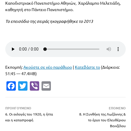
Καποδιστριακό Πανεπιστήμιο Αθηνών, Χαράλαμπο Μελετιάδη,
καθηγητή στο Πάντειο Πανεπιστήμιο.
Το επεισόδιο της σειράς ηχογραφήθηκε το 2013
Εκπομπή:
Ακούστε σε νέο παράθυρο
|
Κατεβάστε το
(Διάρκεια:
51:45 — 47.4MB)
Fa
T
Vi
E
c
w
b
m
e
it
er
ai
ΠΡΟΗΓΟΥΜΕΝΟ
ΕΠΟΜΕΝΟ
b
te
l
6. Οι εκλογές του 1920, η ήττα
8. Η Συνθήκη της Λωζάννης &
και η καταστροφή
o
r
το έργο του Ελευθέριου
Βενιζέλου